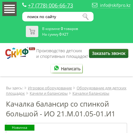
+7 (778) 006-66-73
info@skifpro.kz
В корзине
0
товаров
На сумму
0
KZT
Производство детских
Заказать звонок
и спортивных площадок!
Написать
Вы здесь:
Игровое оборудование
Оборудование для детских
площадок
Качели и балансиры
Качалки балансиры
Качалка балансир со спинкой
большой - ИО 21.М.01.05-01.И1
Новинка