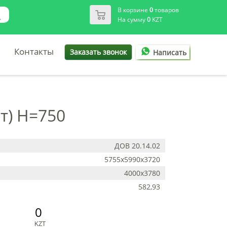
В корзине
0
товаров
На сумму
0
KZT
Контакты
Заказать звонок
Написать
т) H=750
ДОВ 20.14.02
5755x5990x3720
4000х3780
582,93
0
KZT