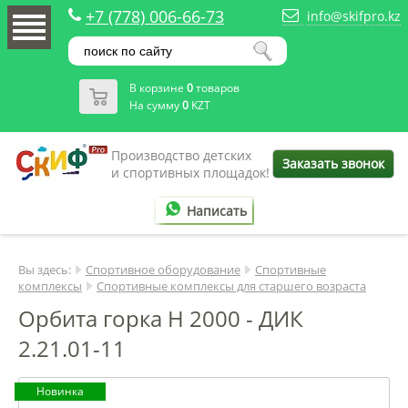
+7 (778) 006-66-73
info@skifpro.kz
В корзине
0
товаров
На сумму
0
KZT
Производство детских
Заказать звонок
и спортивных площадок!
Написать
Вы здесь:
Спортивное оборудование
Спортивные
комплексы
Спортивные комплексы для старшего возраста
Орбита горка Н 2000 - ДИК
2.21.01-11
Новинка