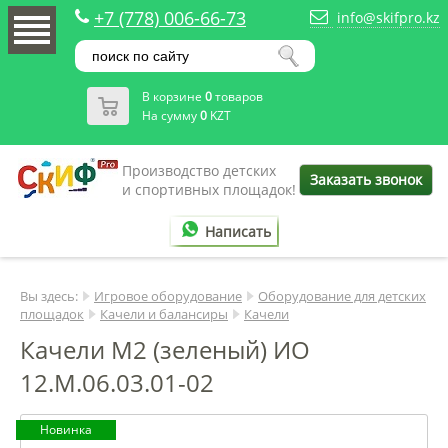
+7 (778) 006-66-73
info@skifpro.kz
В корзине
0
товаров
На сумму
0
KZT
Производство детских
Заказать звонок
и спортивных площадок!
Написать
Вы здесь:
Игровое оборудование
Оборудование для детских
площадок
Качели и балансиры
Качели
Качели М2 (зеленый) ИО
12.М.06.03.01-02
Новинка