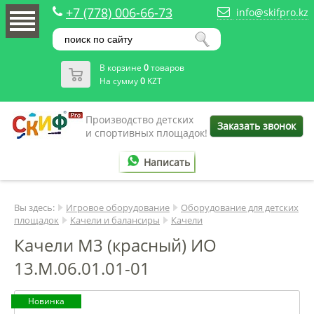
+7 (778) 006-66-73
info@skifpro.kz
В корзине
0
товаров
На сумму
0
KZT
Производство детских
Заказать звонок
и спортивных площадок!
Написать
Вы здесь:
Игровое оборудование
Оборудование для детских
площадок
Качели и балансиры
Качели
Качели М3 (красный) ИО
13.М.06.01.01-01
Новинка