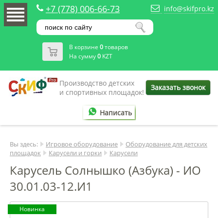
+7 (778) 006-66-73
info@skifpro.kz
В корзине
0
товаров
На сумму
0
KZT
Производство детских
Заказать звонок
и спортивных площадок!
Написать
Вы здесь:
Игровое оборудование
Оборудование для детских
площадок
Карусели и горки
Карусели
Карусель Солнышко (Азбука) - ИО
30.01.03-12.И1
Новинка