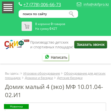
+7 (778) 006-66-73
info@skifpro.kz
В корзине
0
товаров
На сумму
0
KZT
Производство детских
Заказать звонок
и спортивных площадок!
Написать
Вы здесь:
Игровое оборудование
Оборудование для детских
площадок
Домики и беседки
Детские беседки
Домик малый 4 (эко) МФ 10.01.04-
02.И1
Новинка