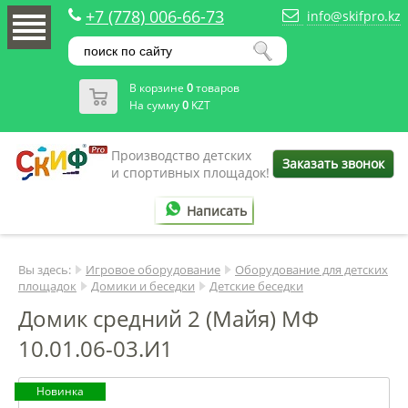
+7 (778) 006-66-73
info@skifpro.kz
В корзине
0
товаров
На сумму
0
KZT
Производство детских
Заказать звонок
и спортивных площадок!
Написать
Вы здесь:
Игровое оборудование
Оборудование для детских
площадок
Домики и беседки
Детские беседки
Домик средний 2 (Майя) МФ
10.01.06-03.И1
Новинка