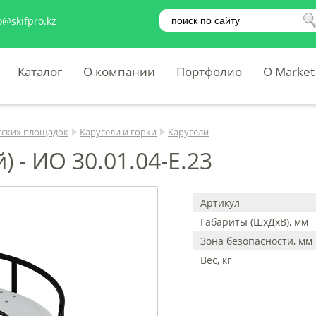
o@skifpro.kz
Каталог
О компании
Портфолио
O Market
тских площадок
Карусели и горки
Карусели
) - ИО 30.01.04-Е.23
Артикул
Габариты (ШхДхВ), мм
Зона безопасности, мм
Вес, кг