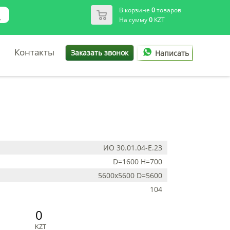
В корзине
0
товаров
На сумму
0
KZT
Контакты
Заказать звонок
Написать
ИО 30.01.04-Е.23
D=1600 H=700
5600х5600 D=5600
104
0
KZT