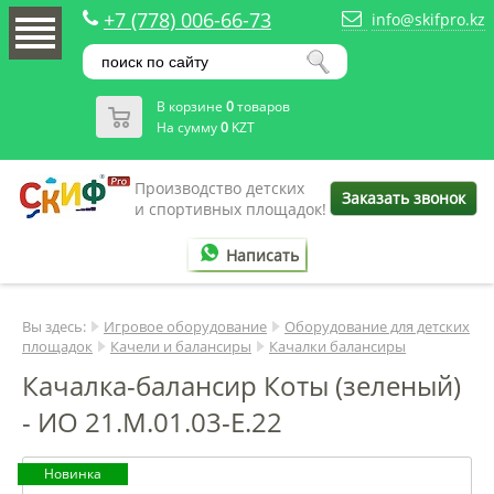
+7 (778) 006-66-73
info@skifpro.kz
В корзине
0
товаров
На сумму
0
KZT
Производство детских
Заказать звонок
и спортивных площадок!
Написать
Вы здесь:
Игровое оборудование
Оборудование для детских
площадок
Качели и балансиры
Качалки балансиры
Качалка-балансир Коты (зеленый)
- ИО 21.М.01.03-Е.22
Новинка