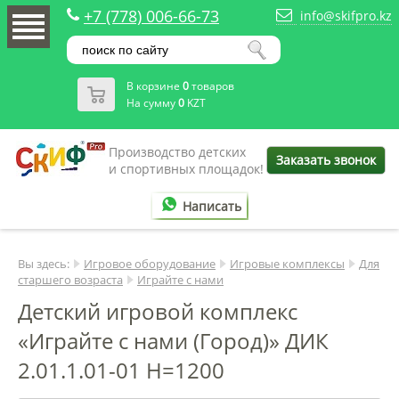
+7 (778) 006-66-73
info@skifpro.kz
В корзине
0
товаров
На сумму
0
KZT
Производство детских
Заказать звонок
и спортивных площадок!
Написать
Вы здесь:
Игровое оборудование
Игровые комплексы
Для
старшего возраста
Играйте с нами
Детский игровой комплекс
«Играйте с нами (Город)» ДИК
2.01.1.01-01 H=1200