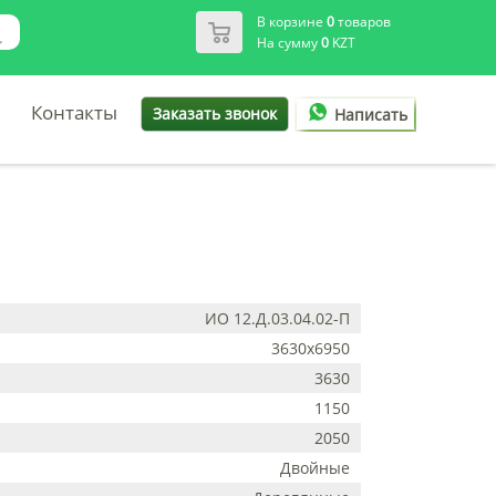
В корзине
0
товаров
На сумму
0
KZT
Контакты
Заказать звонок
Написать
ИО 12.Д.03.04.02-П
3630х6950
3630
1150
2050
Двойные