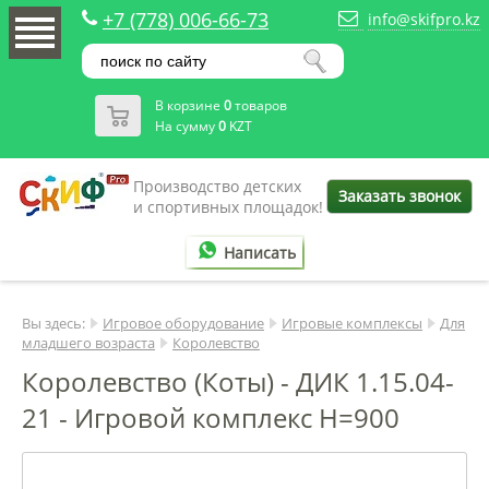
+7 (778) 006-66-73
info@skifpro.kz
В корзине
0
товаров
На сумму
0
KZT
Производство детских
Заказать звонок
и спортивных площадок!
Написать
Вы здесь:
Игровое оборудование
Игровые комплексы
Для
младшего возраста
Королевство
Королевство (Коты) - ДИК 1.15.04-
21 - Игровой комплекс H=900