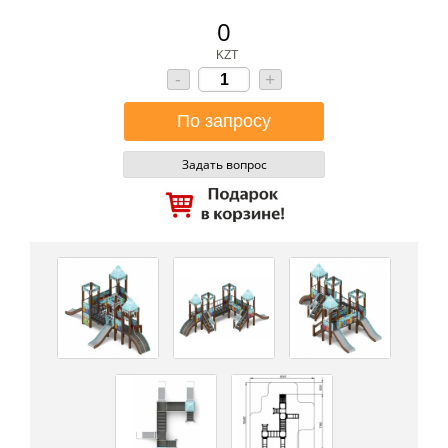
0
KZT
-
+
Задать вопрос