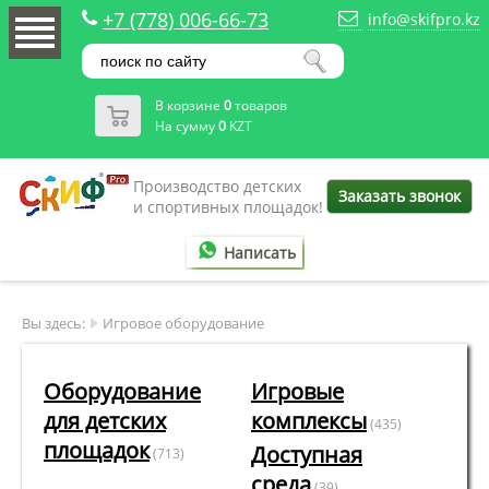
+7 (778) 006-66-73
info@skifpro.kz
В корзине
0
товаров
На сумму
0
KZT
Производство детских
Заказать звонок
и спортивных площадок!
Написать
Вы здесь:
Игровое оборудование
Оборудование
Игровые
для детских
комплексы
(435)
площадок
Доступная
(713)
среда
(39)