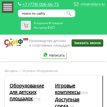
+7 (778) 006-66-73
info@skifpro.kz
В корзине
0
товаров
На сумму
0
KZT
Производство детских
Заказать звонок
и спортивных площадок!
Написать
Вы здесь:
Игровое оборудование
Оборудование
Игровые
для детских
комплексы
(435)
площадок
Доступная
(713)
среда
(39)