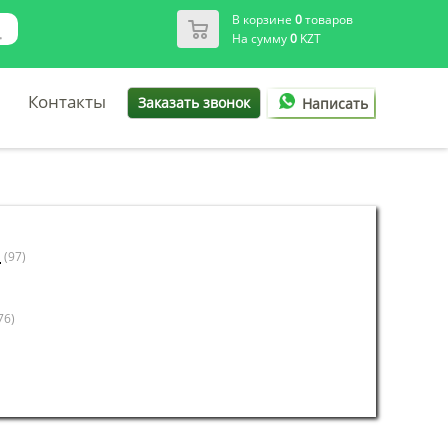
В корзине
0
товаров
На сумму
0
KZT
Контакты
Заказать звонок
Написать
и
(97)
76)