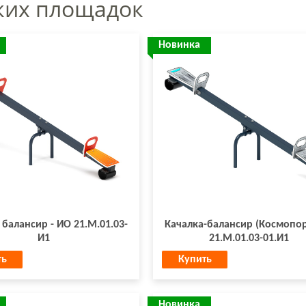
ких площадок
Новинка
 балансир - ИО 21.М.01.03-
Качалка-балансир (Космопор
И1
21.М.01.03-01.И1
ть
Купить
Новинка