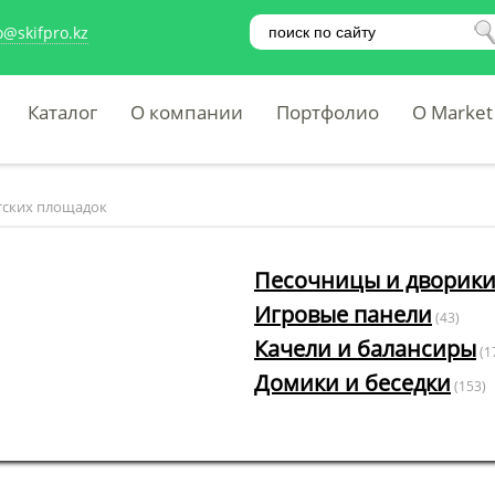
o@skifpro.kz
Каталог
О компании
Портфолио
O Market
тских площадок
Песочницы и дворик
Игровые панели
(43)
Качели и балансиры
(1
Домики и беседки
(153)