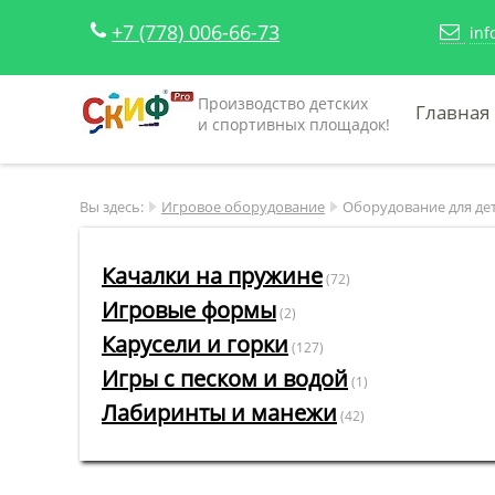
+7 (778) 006-66-73
inf
Производство детских
Главная
и спортивных площадок!
Вы здесь:
Игровое оборудование
Оборудование для де
Качалки на пружине
(72)
Игровые формы
(2)
Карусели и горки
(127)
Игры с песком и водой
(1)
Лабиринты и манежи
(42)