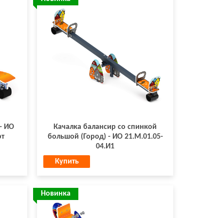
- ИО
Качалка балансир со спинкой
рт
большой (Город) - ИО 21.М.01.05-
04.И1
Купить
Новинка