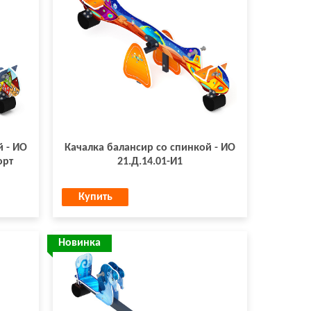
й - ИО
Качалка балансир со спинкой - ИО
орт
21.Д.14.01-И1
Купить
Новинка