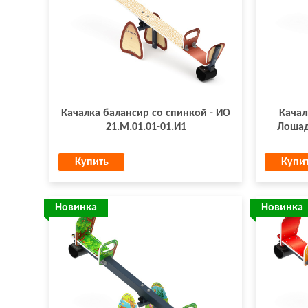
Качалка балансир со спинкой - ИО
Качал
21.М.01.01-01.И1
Лошадк
Купить
Купи
Новинка
Новинка