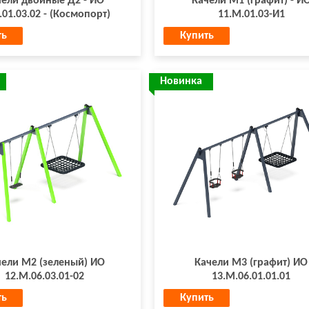
чели двойные Д2 - ИО
Качели М1 (графит) - И
.01.03.02 - (Космопорт)
11.М.01.03-И1
ть
Купить
Новинка
чели М2 (зеленый) ИО
Качели М3 (графит) ИО
12.М.06.03.01-02
13.М.06.01.01.01
ть
Купить