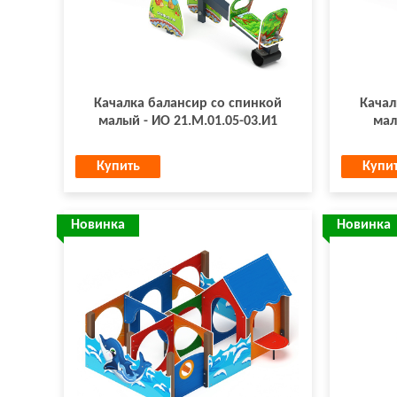
Качалка балансир со спинкой
Качал
малый - ИО 21.М.01.05-03.И1
мал
Купить
Купи
Новинка
Новинка