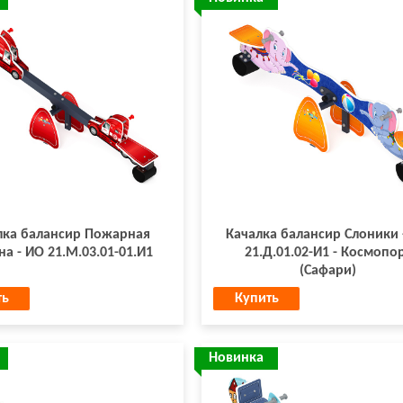
лка балансир Пожарная
Качалка балансир Слоники 
а - ИО 21.М.03.01-01.И1
21.Д.01.02-И1 - Космопо
(Сафари)
ть
Купить
Новинка